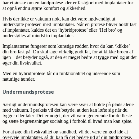
har et ønske om en tandprotese. der er fastgjort med implantater for
at opnå endnu større komfort og sikkerhed.
Hvis der ikke er vakuum nok, kan det være nødvendigt at
understøtte protesen med implantater. Når en protese bliver holdt fast
af implantater, kaldes det en ‘hybridprotese’ eller ‘Hel bro’ og
understøttes af mindst to implantater.
Implantaterne fungerer som kunstige rødder, hvor du kan ‘klikke’
din bro fast på. Du skal tage virkelig godt fat, for at klikke broen af
igen – det betyder også, at den er meget bedre at tygge med og at det
øger din livskvalitet.
Med en hybridprotese får du funktionalitet og udseende som
naturlige tænder.
Undermundsprotese
Særligt undermundsprotesen kan være svær at holde på plads alene
med vakuum. I praksis vil det betyde, at den kan løfte sig når du
tygger eller taler. Det er noget, der vil være generende for de fleste
og sætte begrænsninger socialt og i forhold til hvad man kan spise.
For at øge din livskvalitet og sundhed, vil det være en god idé at
overveje implantater, så du kan få det bedste ud af din tandprotese.