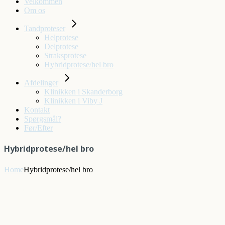
Velkommen
Om os
Tandproteser
Helprotese
Delprotese
Straksprotese
Hybridprotese/hel bro
Afdelinger
Klinikken i Skanderborg
Klinikken i Viby J
Kontakt
Spørgsmål?
Før/Efter
Hybridprotese/hel bro
Home
Hybridprotese/hel bro
Hybridprotese / Hel bro