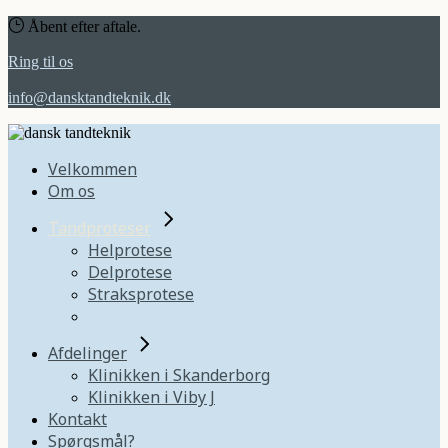
Åbent efter aftale.
Ring til os
info@dansktandteknik.dk
Velkommen
Om os
Tandproteser
Helprotese
Delprotese
Straksprotese
Hybridprotese/hel bro
Afdelinger
Klinikken i Skanderborg
Klinikken i Viby J
Kontakt
Spørgsmål?