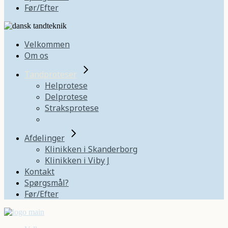
Før/Efter
Velkommen
Om os
Tandproteser
Helprotese
Delprotese
Straksprotese
Hybridprotese/hel bro
Afdelinger
Klinikken i Skanderborg
Klinikken i Viby J
Kontakt
Spørgsmål?
Før/Efter