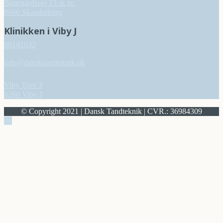
Banegårdsvej 15 st. tv.
8660 Skanderborg
Klinikken i Viby J
86141032
info@dansktandteknik.dk
Viby Torv 3
8260 Viby J
© Copyright 2021 | Dansk Tandteknik | CVR.: 36984309