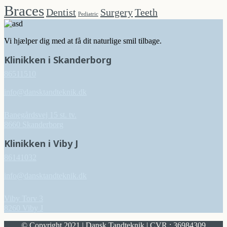
Braces
Dentist
Surgery
Teeth
Pediatric
Vi hjælper dig med at få dit naturlige smil tilbage.
Klinikken i Skanderborg
86511510
info@dansktandteknik.dk
Banegårdsvej 15 st. tv.
8660 Skanderborg
Klinikken i Viby J
86141032
info@dansktandteknik.dk
Viby Torv 3
8260 Viby J
© Copyright 2021 | Dansk Tandteknik | CVR.: 36984309