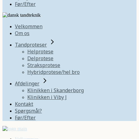
Før/Efter
Velkommen
Om os
Tandproteser
Helprotese
Delprotese
Straksprotese
Hybridprotese/hel bro
Afdelinger
Klinikken i Skanderborg
Klinikken i Viby J
Kontakt
Spørgsmål?
Før/Efter