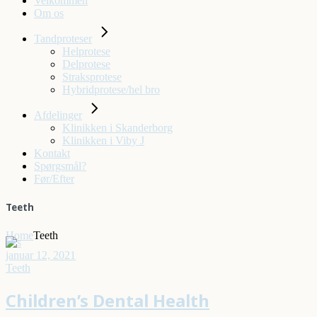
Velkommen
Om os
Tandproteser
Helprotese
Delprotese
Straksprotese
Hybridprotese/hel bro
Afdelinger
Klinikken i Skanderborg
Klinikken i Viby J
Kontakt
Spørgsmål?
Før/Efter
Teeth
Home
Teeth
januar 12, 2021
Teeth
Children’s Dental Health