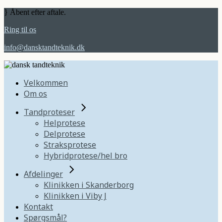
Åbent efter aftale.
Ring til os
info@dansktandteknik.dk
Velkommen
Om os
Tandproteser
Helprotese
Delprotese
Straksprotese
Hybridprotese/hel bro
Afdelinger
Klinikken i Skanderborg
Klinikken i Viby J
Kontakt
Spørgsmål?