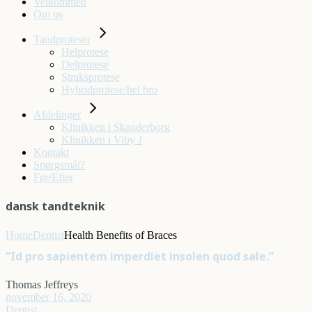
Velkommen
Om os
Tandproteser
Helprotese
Delprotese
Straksprotese
Hybridprotese/hel bro
Afdelinger
Klinikken i Skanderborg
Klinikken i Viby J
Kontakt
Spørgsmål?
Før/Efter
dansk tandteknik
Home
Dentist
Health Benefits of Braces
“Id pro sapientem imperdiet insolen quod sale.”
Thomas Jeffreys
november 16, 2020
Dentist