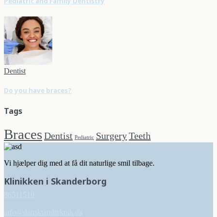
Pediatric and Family Dentistry
Dentist
Do you have braces?
Tags
Braces
Dentist
Surgery
Teeth
Pediatric
Vi hjælper dig med at få dit naturlige smil tilbage.
Klinikken i Skanderborg
86511510
info@dansktandteknik.dk