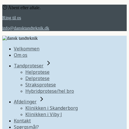
Åbent efter aftale.
Ring til os
info@dansktandteknik.dk
Velkommen
Om os
Tandproteser
Helprotese
Delprotese
Straksprotese
Hybridprotese/hel bro
Afdelinger
Klinikken i Skanderborg
Klinikken i Viby J
Kontakt
Spørgsmål?