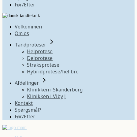
Før/Efter
Velkommen
Om os
Tandproteser
Helprotese
Delprotese
Straksprotese
Hybridprotese/hel bro
Afdelinger
Klinikken i Skanderborg
Klinikken i Viby J
Kontakt
Spørgsmål?
Før/Efter